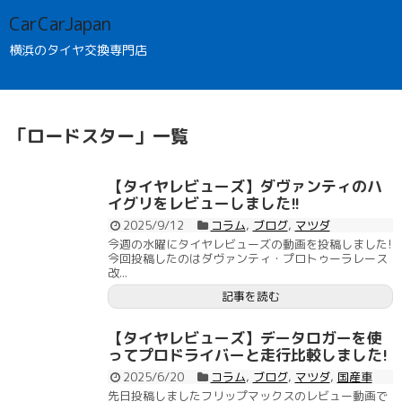
CarCarJapan
横浜のタイヤ交換専門店
「
ロードスター
」
一覧
【タイヤレビューズ】ダヴァンティのハ
イグリをレビューしました!!
2025/9/12
コラム
,
ブログ
,
マツダ
今週の水曜にタイヤレビューズの動画を投稿しました!
今回投稿したのはダヴァンティ・プロトゥーラレース
改...
記事を読む
【タイヤレビューズ】データロガーを使
ってプロドライバーと走行比較しました!
2025/6/20
コラム
,
ブログ
,
マツダ
,
国産車
先日投稿しましたフリップマックスのレビュー動画で