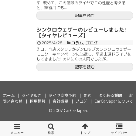
す! 改めて、この値段のタイヤでこの性能と考える
と、練習用にも...
記事を読む
シンクロウェザーのレビューしました!
【タイヤレビューズ】
2025/4/26
コラム
,
ブログ
先日、当店スタッフがダンロップのシンクロウェザー
モニターキャンペーンに当選し、早速山道ドライブを
してきました! あいにくの大雨でしたが...
記事を読む
ホーム
タイヤ販売
タイヤ交換予約
地図
よくある質問
お
問い合わせ
採用情報
会社概要
ブログ
CarCarJapanについて
© 2007
CarCarJapan
.