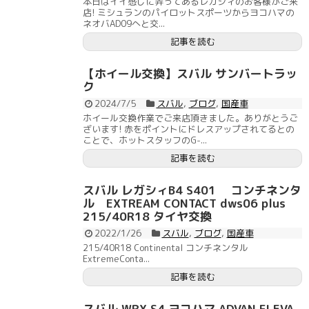
本日はイイ感じに弄ってあるレガシィのお客様がご来
店! ミシュランのパイロットスポーツからヨコハマの
ネオバAD09へと交...
記事を読む
【ホイール交換】スバル サンバートラッ
ク
2024/7/5
スバル
,
ブログ
,
国産車
ホイール交換作業でご来店頂きました。ありがとうご
ざいます! 赤をポイントにドレスアップされてるとの
ことで、ホットスタッフのG-...
記事を読む
スバル レガシィB4 S401 コンチネンタ
ル EXTREAM CONTACT dws06 plus
215/40R18 タイヤ交換
2022/1/26
スバル
,
ブログ
,
国産車
215/40R18 Continental コンチネンタル
ExtremeConta...
記事を読む
スバル WRX S4 ヨコハマ ADVAN FLEVA