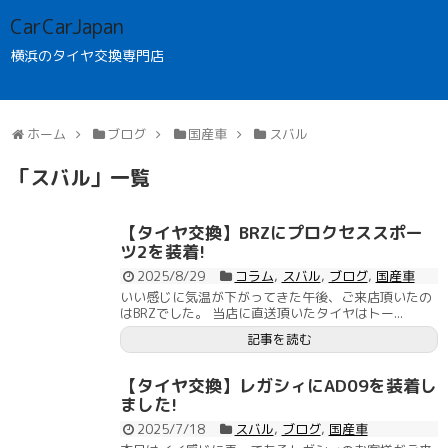
CarCarJapan
横浜のタイヤ交換専門店
ホーム
ブログ
国産車
スバル
「
スバル
」
一覧
【タイヤ交換】BRZにプロクセススポー
ツ2を装着!
2025/8/29
コラム
,
スバル
,
ブログ
,
国産車
いい感じに気温が下がってきた午後、ご来店頂いたの
はBRZでした。 当店に直送頂いたタイヤはトー...
記事を読む
【タイヤ交換】レガシィにAD09を装着し
ました!
2025/7/18
スバル
,
ブログ
,
国産車