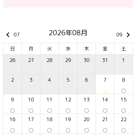
2026年08月
keyboard_arrow_left
keyboard_arrow_right
07
09
日
月
火
水
木
金
土
26
27
28
29
30
31
1
2
3
4
5
6
7
8
△
〇
9
10
11
12
13
14
15
〇
〇
〇
〇
〇
〇
〇
16
17
18
19
20
21
22
〇
〇
〇
〇
〇
〇
〇