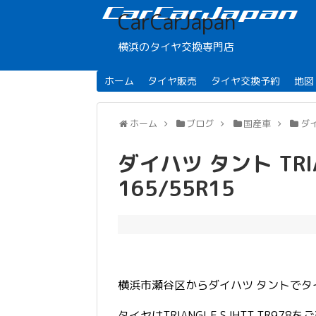
CarCarJapan
横浜のタイヤ交換専門店
ホーム
タイヤ販売
タイヤ交換予約
地図
ホーム
ブログ
国産車
ダ
ダイハツ タント TRIAN
165/55R15
横浜市瀬谷区からダイハツ タントで
タイヤはTRIANGLE SJHTT TR978