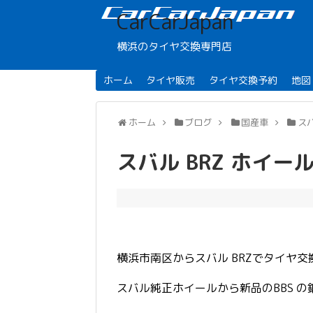
CarCarJapan
横浜のタイヤ交換専門店
ホーム
タイヤ販売
タイヤ交換予約
地図
ホーム
ブログ
国産車
ス
スバル BRZ ホイー
横浜市南区からスバル BRZでタイヤ
スバル純正ホイールから新品のBBS の