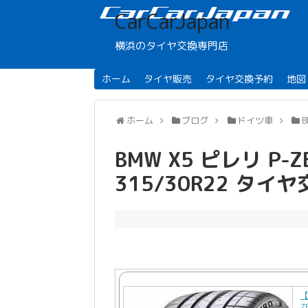
CarCarJapan
横浜のタイヤ交換専門店
ホーム
タイヤ販売
タイヤ交換予約
地図
ホーム
ブログ
ドイツ車
BMW X5 ピレリ P-ZE
315/30R22 タイ
【
Z