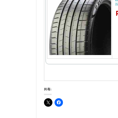
X
共有: