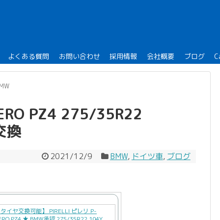
よくある質問
お問い合わせ
採用情報
会社概要
ブログ
C
BMW
RO PZ4 275/35R22
ヤ交換
2021/12/9
BMW
,
ドイツ車
,
ブログ
タイヤ交換可能】 PIRELLI ピレリ P-
ERO PZ4 ★ BMW承認 275/35R22 104Y