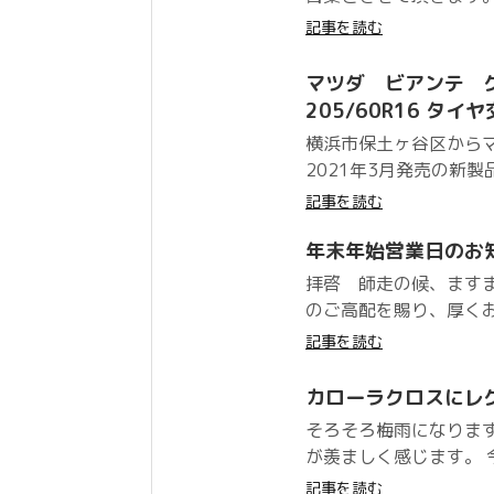
記事を読む
マツダ ビアンテ グッドイ
205/60R16 タイ
横浜市保土ヶ谷区から
2021年3月発売の新製品
記事を読む
年末年始営業日のお
拝啓 師走の候、ます
のご高配を賜り、厚くお
記事を読む
カローラクロスにレ
そろそろ梅雨になりま
が羨ましく感じます。 
記事を読む