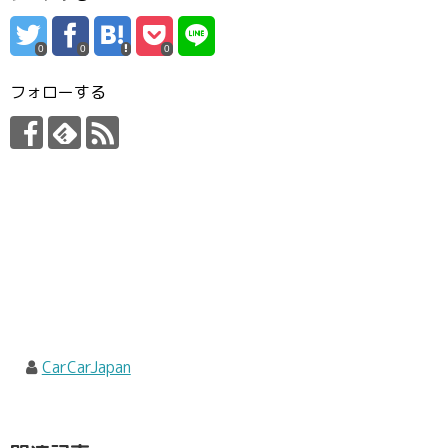
0
0
0
フォローする
CarCarJapan