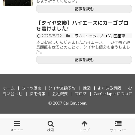
るよう祈ってください。 ...
記事を読む
【タイヤ交換】ハイエースにカーゴプロ
を着けました!
2025/8/22
コラム
,
トヨタ
,
ブログ
,
国産車
本日お越しいただきましたハイエース。 ­ ­ お仕事で超
長距離を走るとのことで、タイヤも使命を全うしまし
た。 ...
記事を読む
ホーム
タイヤ販売
タイヤ交換予約
地図
よくある質問
お
問い合わせ
採用情報
会社概要
ブログ
CarCarJapanについて
© 2007
CarCarJapan
.