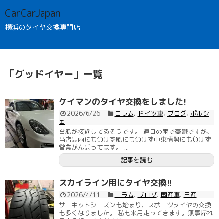
CarCarJapan
横浜のタイヤ交換専門店
「
グッドイヤー
」
一覧
ケイマンのタイヤ交換をしました!
2026/6/26
コラム
,
ドイツ車
,
ブログ
,
ポルシ
ェ
台風が接近してるそうです。 連日の雨で憂鬱ですが、
当店は雨にも負けず風にも負けず中東情勢にも負けず
営業がんばってます。 ...
記事を読む
スカイライン用にタイヤ交換!!
2026/4/11
コラム
,
ブログ
,
国産車
,
日産
サーキットシーズンも始まり、スポーツタイヤの交換
も多くなりました。 私も来月走ってきます。無事帰れ