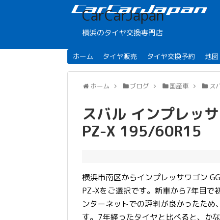
CarCarJapan
横浜のタイヤ交換専門店
ホーム
タイヤ販売
タイヤ交換予約
地図
ホーム
ブログ
国産車
ス
スバル インプレッサワ
PZ-X 195/60R15
横浜市南区からインプレッサワゴン GG
PZ-Xをご選択です。
新車から7年目で初
ンターネットでの評判が良かったため
す。7年経ったタイヤと比べると、か