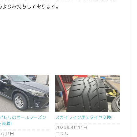
心よりお持ちしております。
5にピレリのオールシーズン
スカイライン用にタイヤ交換!!
を装着!
2026年4月11日
年7月3日
コラム