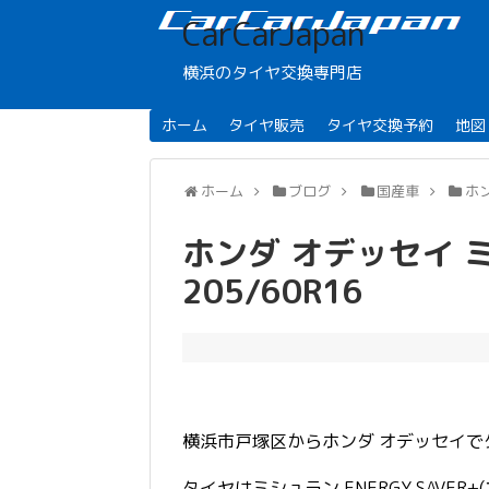
CarCarJapan
横浜のタイヤ交換専門店
ホーム
タイヤ販売
タイヤ交換予約
地図
ホーム
ブログ
国産車
ホ
ホンダ オデッセイ ミシ
205/60R16
横浜市戸塚区からホンダ オデッセイ
タイヤはミシュラン ENERGY SAVER