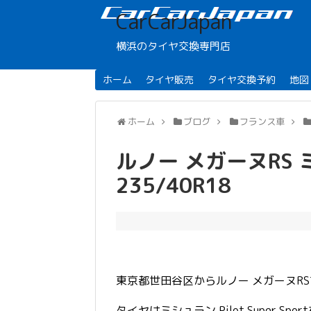
CarCarJapan
横浜のタイヤ交換専門店
ホーム
タイヤ販売
タイヤ交換予約
地図
ホーム
ブログ
フランス車
ルノー メガーヌRS ミシュ
235/40R18
東京都世田谷区からルノー メガーヌR
タイヤはミシュラン Pilot Super Sp