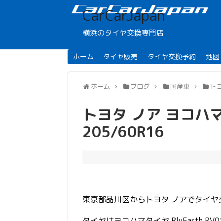
CarCarJapan
横浜のタイヤ交換専門店
ホーム
タイヤ販売
タイヤ交換予約
地図
ホーム
ブログ
国産車
ト
トヨタ ノア ヨコハマタイ
205/60R16
東京都品川区からトヨタ ノアでタイヤ
タイヤはヨコハマタイヤ BluEarth R