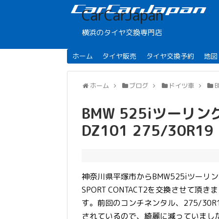
CarCarJapan
横浜のタイヤ交換専門店
ホーム
タイヤ販売
タイヤ交換予約
地図
ホーム
ブログ
ドイツ車
BMW 525iツーリング
DZ101 275/30R19
神奈川県平塚市からBMW525iツーリ
SPORT CONTACT2を交換させて頂き
す。前回のコンチネンタル、275/30
されているので、綺麗に減っていまし