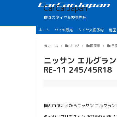
CarCarJapan
横浜のタイヤ交換専門店
ホーム
タイヤ販売
タイヤ交換予約
地図
ホーム
ブログ
国産車
日
ニッサン エルグランド
RE-11 245/45R18
横浜市港北区からニッサン エルグラ
タイヤはブリヂストン POTENZA RE-