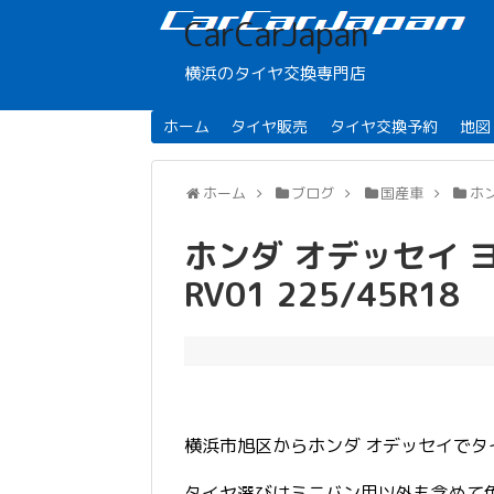
CarCarJapan
横浜のタイヤ交換専門店
ホーム
タイヤ販売
タイヤ交換予約
地図
ホーム
ブログ
国産車
ホ
ホンダ オデッセイ ヨコ
RV01 225/45R18
横浜市旭区からホンダ オデッセイで
タイヤ選びはミニバン用以外も含めて色々検